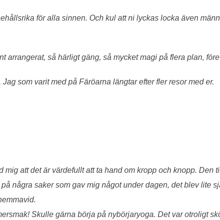
ehållsrika för alla sinnen. Och kul att ni lyckas locka även mä
int arrangerat, så härligt gäng, så mycket magi på flera plan, förevi
 Jag som varit med på Färöarna längtar efter fler resor med er.
 mig att det är värdefullt att ta hand om kropp och knopp. Den t
 tag på några saker som gav mig något under dagen, det blev lite s
x hemmavid.
rsmak! Skulle gärna börja på nybörjaryoga. Det var otroligt skönt 