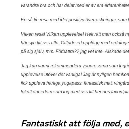
varandra bra och har delat med er av era erfarenheter 
En så fin resa med idel positiva överraskningar, som t
Vilken resa! Vilken upplevelse! Helt rätt men också myc
hänsyn till oss alla. Gillade ert upplägg med ordning
på sig själv, mm. Förbättra?? jag vet inte. Älskade dett
Jag kan varmt rekommendera yogaresorna som Ingrid 
upplevelse utöver det vanliga! Jag är nyligen hemko
fick uppleva härliga yogapass, fantastisk mat, vingår
lokalkännedom som tog med oss till hennes favoritpla
Fantastiskt att följa med, en