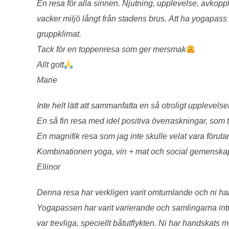
En resa för alla sinnen. Njutning, upplevelse, avkoppl
vacker miljö långt från stadens brus. Att ha yogapass
gruppklimat.
Tack för en toppenresa som ger mersmak
Allt gott
Marie
Inte helt lätt att sammanfatta en så otroligt upplevelse
En så fin resa med idel positiva överraskningar, som
En magnifik resa som jag inte skulle velat vara föruta
Kombinationen yoga, vin + mat och social gemenskap 
Ellinor
Denna resa har verkligen varit omtumlande och ni har pl
Yogapassen har varit varierande och samlingarna intres
var trevliga, speciellt båtutflykten. Ni har handskats