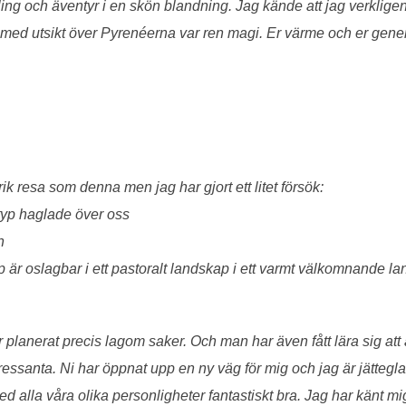
ing och äventyr i en skön blandning. Jag kände att jag verkligen 
 med utsikt över Pyrenéerna var ren magi. Er värme och er generos
rik resa som denna men jag har gjort ett litet försök:
 typ haglade över oss
n
är oslagbar i ett pastoralt landskap i ett varmt välkomnande l
anerat precis lagom saker. Och man har även fått lära sig att all
santa. Ni har öppnat upp en ny väg för mig och jag är jätteglad 
 med alla våra olika personligheter fantastiskt bra. Jag har känt 