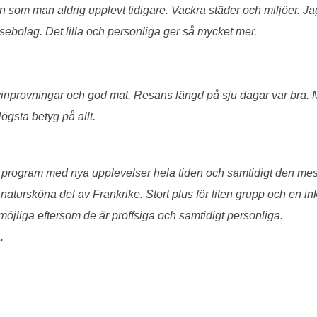
n som man aldrig upplevt tidigare. Vackra städer och miljöer. Jag
ebolag. Det lilla och personliga ger så mycket mer.
 vinprovningar och god mat. Resans längd på sju dagar var bra. My
Högsta betyg på allt.
kat program med nya upplevelser hela tiden och samtidigt den me
natursköna del av Frankrike. Stort plus för liten grupp och en i
 möjliga eftersom de är proffsiga och samtidigt personliga.
a.